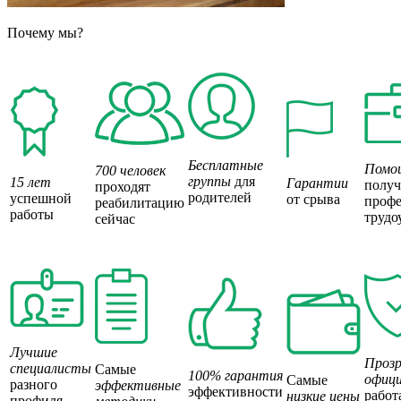
Почему мы?
Бесплатные
Помо
700 человек
группы
для
15 лет
Гарантии
полу
проходят
родителей
успешной
от срыва
профе
реабилитацию
работы
трудо
сейчас
Лучшие
Прозр
специалисты
Самые
100% гарантия
офици
Самые
разного
эффективные
эффективности
работ
низкие цены
профиля